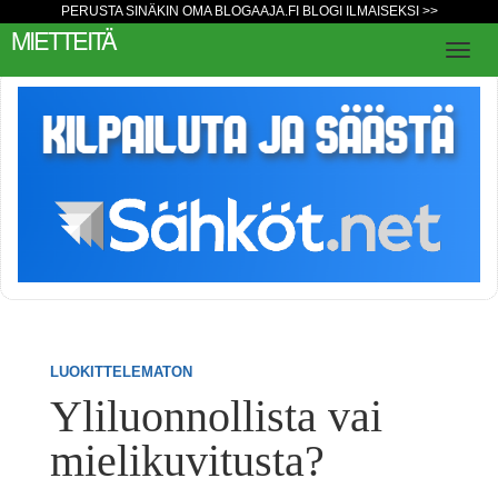
PERUSTA SINÄKIN OMA BLOGAAJA.FI BLOGI ILMAISEKSI >>
MIETTEITÄ
LUOKITTELEMATON
Yliluonnollista vai
mielikuvitusta?