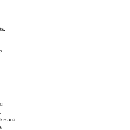
ta,
u?
ta.
,
 kesänä.
a