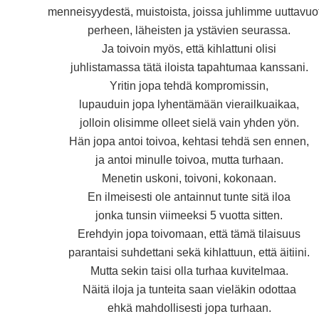
menneisyydestä, muistoista, joissa juhlimme uuttavuo
perheen, läheisten ja ystävien seurassa.
Ja toivoin myös, että kihlattuni olisi
juhlistamassa tätä iloista tapahtumaa kanssani.
Yritin jopa tehdä kompromissin,
lupauduin jopa lyhentämään vierailkuaikaa,
jolloin olisimme olleet sielä vain yhden yön.
Hän jopa antoi toivoa, kehtasi tehdä sen ennen,
ja antoi minulle toivoa, mutta turhaan.
Menetin uskoni, toivoni, kokonaan.
En ilmeisesti ole antainnut tunte sitä iloa
jonka tunsin viimeeksi 5 vuotta sitten.
Erehdyin jopa toivomaan, että tämä tilaisuus
parantaisi suhdettani sekä kihlattuun, että äitiini.
Mutta sekin taisi olla turhaa kuvitelmaa.
Näitä iloja ja tunteita saan vieläkin odottaa
ehkä mahdollisesti jopa turhaan.