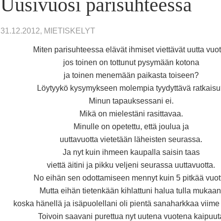
Uusivuosi parisuhteessa
31.12.2012, MIETISKELYT
Miten parisuhteessa elävät ihmiset viettävät uutta vuot
jos toinen on tottunut pysymään kotona
ja toinen menemään paikasta toiseen?
Löytyykö kysymykseen molempia tyydyttävä ratkais
Minun tapauksessani ei.
Mikä on mielestäni rasittavaa.
Minulle on opetettu, että joulua ja
uuttavuotta vietetään läheisten seurassa.
Ja nyt kuin ihmeen kaupalla saisin taas
viettä äitini ja pikku veljeni seurassa uuttavuotta.
No eihän sen odottamiseen mennyt kuin 5 pitkää vuot
Mutta eihän tietenkään kihlattuni halua tulla mukaan
koska hänellä ja isäpuolellani oli pientä sanaharkkaa viime
Toivoin saavani purettua nyt uutena vuotena kaipuut