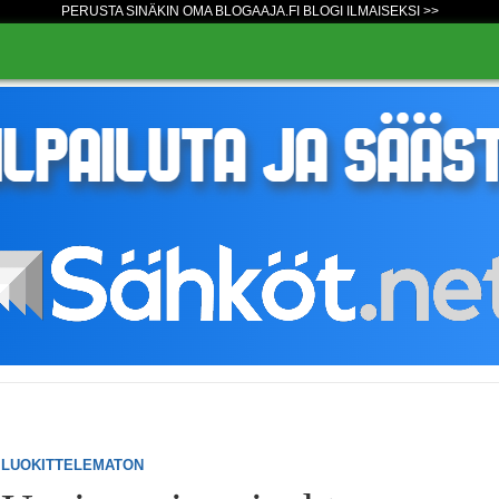
PERUSTA SINÄKIN OMA BLOGAAJA.FI BLOGI ILMAISEKSI >>
LUOKITTELEMATON